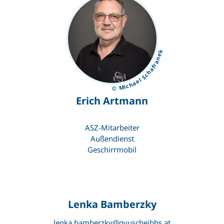
© Michael Schafranek
Erich Artmann
ASZ-Mitarbeiter
Außendienst
Geschirrmobil
Lenka Bamberzky
lenka.bamberzky@gvuscheibbs.at