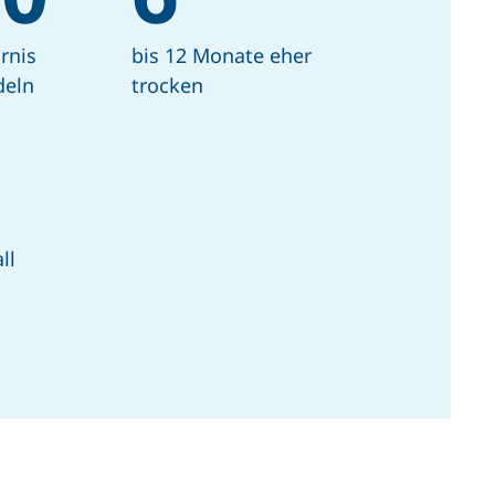
rnis
bis 12 Monate eher
deln
trocken
ll