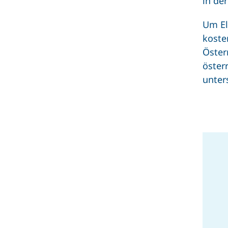
in de
Um El
koste
Öster
öster
unters