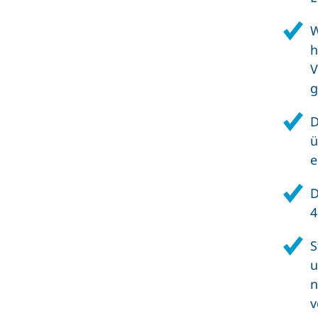
W
h
V
g
D
ü
e
D
4
S
u
n
v