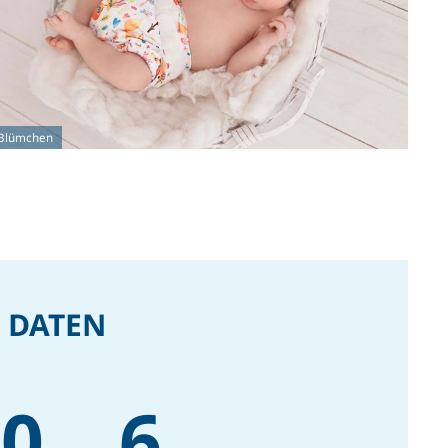
Blümchen
 DATEN
00
6