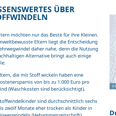
SSENSWERTES ÜBER
OFFWINDELN
Eltern möchten nur das Beste für ihre Kleinen.
mweltbewusste Eltern liegt die Entscheidung
ehrwegwindel daher nahe, denn die Nutzung
achhaltigen Alternative bringt auch einige
le:
ltern, die mit Stoff wickeln haben eine
ostenersparnis von bis zu 1.000 Euro pro
© 
ind (Waschkosten sind berücksichtigt).
toffwindelkinder sind durchschnittlich sechs
is zwölf Monate eher trocken als Kinder in
D
inwegwindeln (Hebammenzeitschrift).