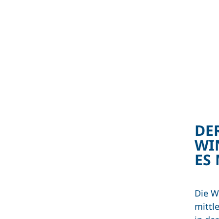
DE
WI
ES
Die W
mittl