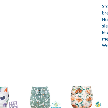
St
br
Hü
si
le
me
We