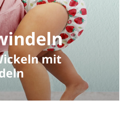
indeln
ickeln mit
deln