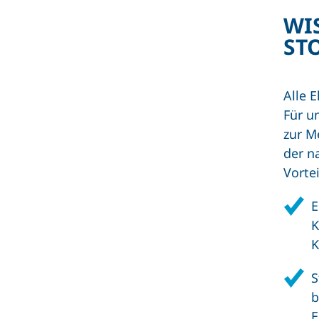
WI
ST
Alle 
Für u
zur M
der n
Vortei
E
K
K
S
b
E